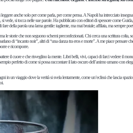
a di leggere anche solo per come parla, per come pensa. A Napoli ha intrecciato insegn
sente, si vede, si tocca nelle sue parole. Ha pubblicato con editori di spessore come Guid
i fare della parola una lama gentile: tagliente, ma mai brutale; affilata, ma sempre poet
a le storie che non seguono schemi preconfezionati. Chi cerca una scrittura colta, s
 parlano di “incanto noir”, altri di “una danza tra eros e morte”. A me piace pensare ch
porre e ricomporre.
tere il cuore e che risveglino la mente. Libri belli, vivi, capaci di farci vedere il mo
sempio perfetto di come si possa raccontare il lato oscuro dell’animo umano con eleg
ni in un viaggio dove la verità si svela lentamente, come un’eclissi che lascia spazio 
oi.