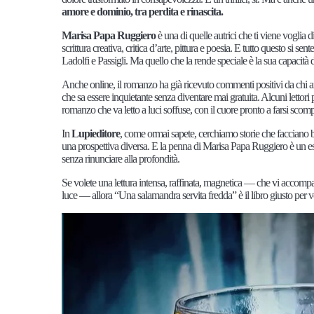
amore e dominio, tra perdita e rinascita.
Marisa Papa Ruggiero
è una di quelle autrici che ti viene vogli
scrittura creativa, critica d’arte, pittura e poesia. E tutto questo si 
Ladolfi e Passigli. Ma quello che la rende speciale è la sua capacità d
Anche online, il romanzo ha già ricevuto commenti positivi da chi am
che sa essere inquietante senza diventare mai gratuita. Alcuni lettori
romanzo che va letto a luci soffuse, con il cuore pronto a farsi scom
In
Lupieditore
, come ormai sapete, cerchiamo storie che facciano bat
una prospettiva diversa. E la penna di Marisa Papa Ruggiero è un e
senza rinunciare alla profondità.
Se volete una lettura intensa, raffinata, magnetica — che vi accompag
luce — allora “Una salamandra servita fredda” è il libro giusto per v