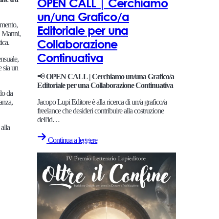
OPEN CALL | Cerchiamo
un/una Grafico/a
amento,
Editoriale per una
a, Manni,
Collaborazione
ica.
Continuativa
ensuale,
e sia un
📢
OPEN CALL | Cerchiamo un/una Grafico/a
Editoriale per una Collaborazione Continuativa
ndo da
Jacopo Lupi Editore è alla ricerca di un/a grafico/a
anza,
freelance che desideri contribuire alla costruzione
dell'id…
alla
Continua a leggere