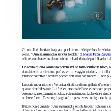
Ci sono libri che ti acchiappano per la trama. Altri per lo stile. Altri
piena.
“Una salamandra servita fredda”
di
Marisa Papa Ruggie
editore, non ho avuto alcun dubbio nel volerlo tra le pubblicazioni d
Ho scelto questo romanzo perché mi ha fatto sentire in bilico,
ricordato che la letteratura può essere un viaggio interiore, un thrill
tensione narrativa e scrittura poetica con tanta naturalezza… non puo
La storia ruota intorno a Veronica, direttrice di una galleria d’arte in
quanto destabilizzante. Lui è Alex, storico dell’arte, e compare propr
ossessioni, inseguimenti emotivi, isole misteriose, fughe da sé stess
ombre e fuoco. Dove ogni pagina è un passo verso un ignoto che puls
Il titolo non è casuale: “Una salamandra servita fredda” richiama il
dolore trasformato in consapevolezza. È un thriller, sì. Ma è anche