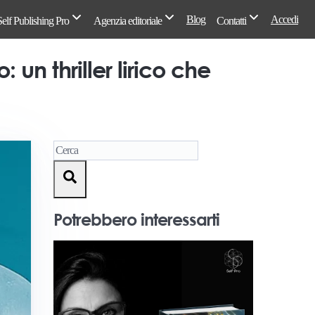
Blog
Accedi
Self Publishing Pro
Agenzia editoriale
Contatti
un thriller lirico che
Potrebbero interessarti