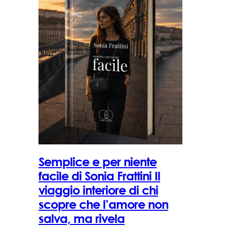
Semplice e per niente
facile di Sonia Frattini Il
viaggio interiore di chi
scopre che l’amore non
salva, ma rivela