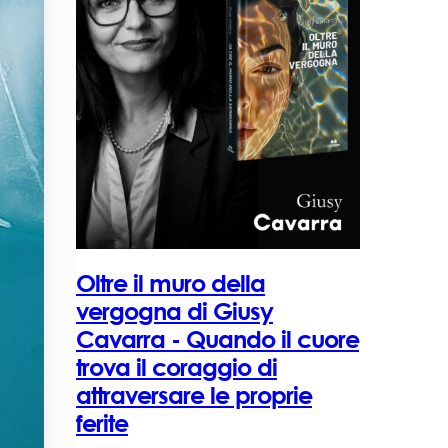
Oltre il muro della
vergogna di Giusy
Cavarra - Quando il cuore
trova il coraggio di
attraversare le proprie
ferite