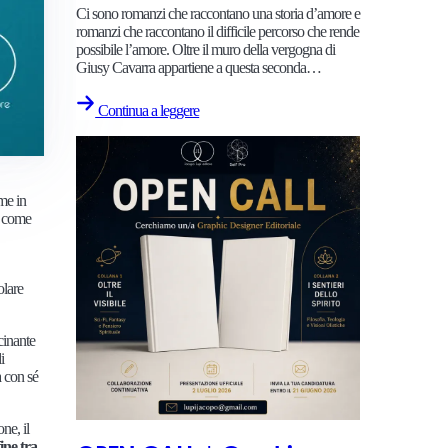
Ci sono romanzi che raccontano una storia d’amore e
romanzi che raccontano il difficile percorso che rende
possibile l’amore. Oltre il muro della vergogna di
Giusy Cavarra appartiene a questa seconda…
Continua a leggere
ume in
, come
olare
scinante
i
a con sé
ne, il
ine tra