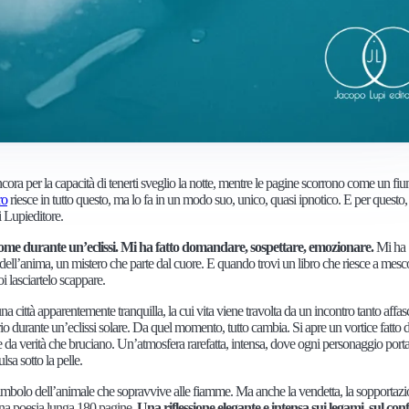
 ancora per la capacità di tenerti sveglio la notte, mentre le pagine scorrono come un fi
ro
riesce in tutto questo, ma lo fa in un modo suo, unico, quasi ipnotico. E per questo
i Lupieditore.
 come durante un’eclissi. Mi ha fatto domandare, sospettare, emozionare.
Mi ha
er dell’anima, un mistero che parte dal cuore. E quando trovi un libro che riesce a mesc
i lasciartelo scappare.
 una città apparentemente tranquilla, la cui vita viene travolta da un incontro tanto affa
io durante un’eclissi solare. Da quel momento, tutto cambia. Si apre un vortice fatto d
i e da verità che bruciano. Un’atmosfera rarefatta, intensa, dove ogni personaggio port
a sotto la pelle.
 simbolo dell’animale che sopravvive alle fiamme. Ma anche la vendetta, la sopportazio
 una poesia lunga 180 pagine.
Una riflessione elegante e intensa sui legami, sul conf