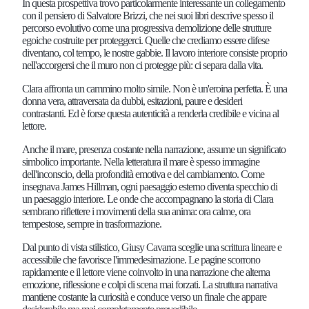
In questa prospettiva trovo particolarmente interessante un collegamento
con il pensiero di Salvatore Brizzi, che nei suoi libri descrive spesso il
percorso evolutivo come una progressiva demolizione delle strutture
egoiche costruite per proteggerci. Quelle che crediamo essere difese
diventano, col tempo, le nostre gabbie. Il lavoro interiore consiste proprio
nell'accorgersi che il muro non ci protegge più: ci separa dalla vita.
Clara affronta un cammino molto simile. Non è un'eroina perfetta. È una
donna vera, attraversata da dubbi, esitazioni, paure e desideri
contrastanti. Ed è forse questa autenticità a renderla credibile e vicina al
lettore.
Anche il mare, presenza costante nella narrazione, assume un significato
simbolico importante. Nella letteratura il mare è spesso immagine
dell'inconscio, della profondità emotiva e del cambiamento. Come
insegnava James Hillman, ogni paesaggio esterno diventa specchio di
un paesaggio interiore. Le onde che accompagnano la storia di Clara
sembrano riflettere i movimenti della sua anima: ora calme, ora
tempestose, sempre in trasformazione.
Dal punto di vista stilistico, Giusy Cavarra sceglie una scrittura lineare e
accessibile che favorisce l'immedesimazione. Le pagine scorrono
rapidamente e il lettore viene coinvolto in una narrazione che alterna
emozione, riflessione e colpi di scena mai forzati. La struttura narrativa
mantiene costante la curiosità e conduce verso un finale che appare