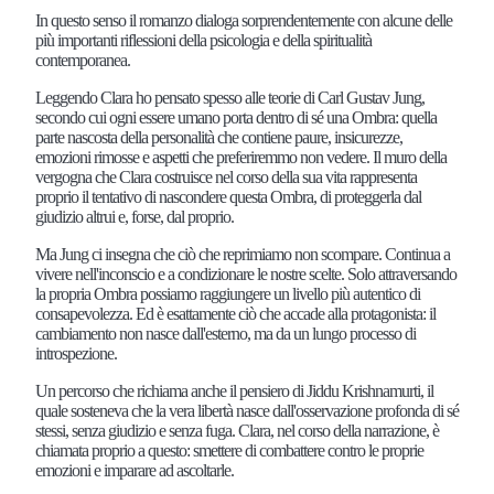
In questo senso il romanzo dialoga sorprendentemente con alcune delle
più importanti riflessioni della psicologia e della spiritualità
contemporanea.
Leggendo Clara ho pensato spesso alle teorie di Carl Gustav Jung,
secondo cui ogni essere umano porta dentro di sé una Ombra: quella
parte nascosta della personalità che contiene paure, insicurezze,
emozioni rimosse e aspetti che preferiremmo non vedere. Il muro della
vergogna che Clara costruisce nel corso della sua vita rappresenta
proprio il tentativo di nascondere questa Ombra, di proteggerla dal
giudizio altrui e, forse, dal proprio.
Ma Jung ci insegna che ciò che reprimiamo non scompare. Continua a
vivere nell'inconscio e a condizionare le nostre scelte. Solo attraversando
la propria Ombra possiamo raggiungere un livello più autentico di
consapevolezza. Ed è esattamente ciò che accade alla protagonista: il
cambiamento non nasce dall'esterno, ma da un lungo processo di
introspezione.
Un percorso che richiama anche il pensiero di Jiddu Krishnamurti, il
quale sosteneva che la vera libertà nasce dall'osservazione profonda di sé
stessi, senza giudizio e senza fuga. Clara, nel corso della narrazione, è
chiamata proprio a questo: smettere di combattere contro le proprie
emozioni e imparare ad ascoltarle.