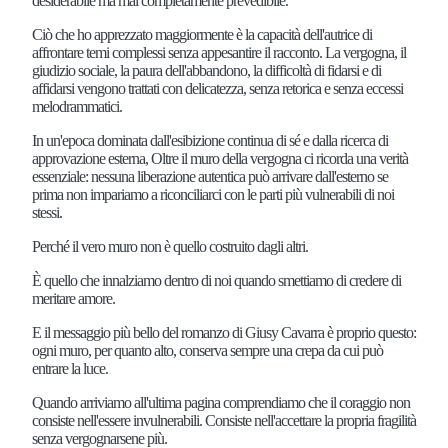
desiderabile ma mai completamente prevedibile.
Ciò che ho apprezzato maggiormente è la capacità dell'autrice di
affrontare temi complessi senza appesantire il racconto. La vergogna, il
giudizio sociale, la paura dell'abbandono, la difficoltà di fidarsi e di
affidarsi vengono trattati con delicatezza, senza retorica e senza eccessi
melodrammatici.
In un'epoca dominata dall'esibizione continua di sé e dalla ricerca di
approvazione esterna, Oltre il muro della vergogna ci ricorda una verità
essenziale: nessuna liberazione autentica può arrivare dall'esterno se
prima non impariamo a riconciliarci con le parti più vulnerabili di noi
stessi.
Perché il vero muro non è quello costruito dagli altri.
È quello che innalziamo dentro di noi quando smettiamo di credere di
meritare amore.
E il messaggio più bello del romanzo di Giusy Cavarra è proprio questo:
ogni muro, per quanto alto, conserva sempre una crepa da cui può
entrare la luce.
Quando arriviamo all'ultima pagina comprendiamo che il coraggio non
consiste nell'essere invulnerabili. Consiste nell'accettare la propria fragilità
senza vergognarsene più.