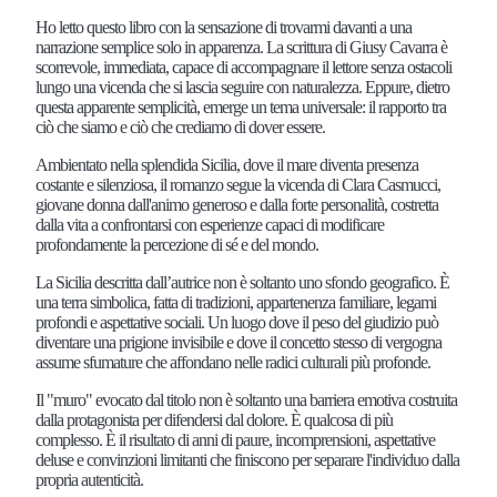
Ho letto questo libro con la sensazione di trovarmi davanti a una
narrazione semplice solo in apparenza. La scrittura di Giusy Cavarra è
scorrevole, immediata, capace di accompagnare il lettore senza ostacoli
lungo una vicenda che si lascia seguire con naturalezza. Eppure, dietro
questa apparente semplicità, emerge un tema universale: il rapporto tra
ciò che siamo e ciò che crediamo di dover essere.
Ambientato nella splendida Sicilia, dove il mare diventa presenza
costante e silenziosa, il romanzo segue la vicenda di Clara Casmucci,
giovane donna dall'animo generoso e dalla forte personalità, costretta
dalla vita a confrontarsi con esperienze capaci di modificare
profondamente la percezione di sé e del mondo.
La Sicilia descritta dall’autrice non è soltanto uno sfondo geografico. È
una terra simbolica, fatta di tradizioni, appartenenza familiare, legami
profondi e aspettative sociali. Un luogo dove il peso del giudizio può
diventare una prigione invisibile e dove il concetto stesso di vergogna
assume sfumature che affondano nelle radici culturali più profonde.
Il "muro" evocato dal titolo non è soltanto una barriera emotiva costruita
dalla protagonista per difendersi dal dolore. È qualcosa di più
complesso. È il risultato di anni di paure, incomprensioni, aspettative
deluse e convinzioni limitanti che finiscono per separare l'individuo dalla
propria autenticità.