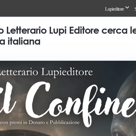
Lupieditore
mio Letterario Lupi Editore cerca 
a italiana