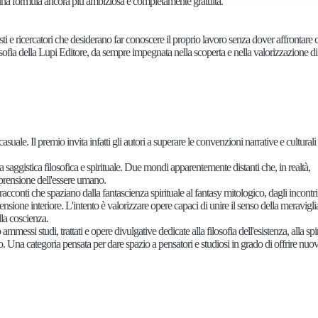
una formula ancora più ambiziosa e completamente gratuita.
isti e ricercatori che desiderano far conoscere il proprio lavoro senza dover affrontare c
losofia della Lupi Editore, da sempre impegnata nella scoperta e nella valorizzazione di
casuale. Il premio invita infatti gli autori a superare le convenzioni narrative e culturali
la saggistica filosofica e spirituale. Due mondi apparentemente distanti che, in realtà,
mprensione dell'essere umano.
racconti che spaziano dalla fantascienza spirituale al fantasy mitologico, dagli incontr
mensione interiore. L'intento è valorizzare opere capaci di unire il senso della meravigli
lla coscienza.
essi studi, trattati e opere divulgative dedicate alla filosofia dell'esistenza, alla spiri
rso. Una categoria pensata per dare spazio a pensatori e studiosi in grado di offrire nuo