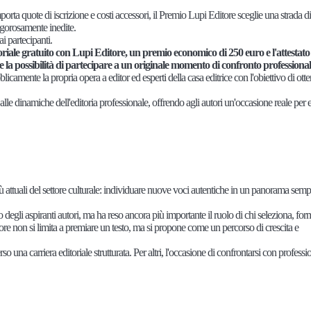
orta quote di iscrizione e costi accessori, il Premio Lupi Editore sceglie una strada d
igorosamente inedite.
i partecipanti.
oriale gratuito con Lupi Editore, un premio economico di 250 euro e l'attestato
ce la possibilità di partecipare a un originale momento di confronto professiona
licamente la propria opera a editor ed esperti della casa editrice con l'obiettivo di ott
lle dinamiche dell'editoria professionale, offrendo agli autori un'occasione reale per 
ù attuali del settore culturale: individuare nuove voci autentiche in un panorama semp
o degli aspiranti autori, ma ha reso ancora più importante il ruolo di chi seleziona, for
re non si limita a premiare un testo, ma si propone come un percorso di crescita e
o una carriera editoriale strutturata. Per altri, l'occasione di confrontarsi con professio