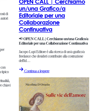
OPEN CALL | Cerchiamo
un/una Grafico/a
osti di
Editoriale per una
 autori
Collaborazione
Continuativa
📢
OPEN CALL | Cerchiamo un/una Grafico/a
Editoriale per una Collaborazione Continuativa
 per
Jacopo Lupi Editore è alla ricerca di un/a grafico/a
freelance che desideri contribuire alla costruzione
dell'id…
i con
Continua a leggere
a tipico
tualità,
ve chiavi