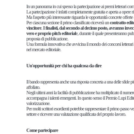
In un panorama in cui spesso la partecipazione ai premi letterari comp
La partecipazione è infatti completamente gratuita e aperta a opere r
Ma l'aspetto più interessante riguarda le opportunità concrete offerte a
Per ciascuna sezione il primo classificato riceverà un
contratto edit
vincitore
.
I finalisti, dal secondo al decimo posto, avranno inve
vero e proprio pitch editorial
e, durante il quale presenteranno pubb
proposta di pubblicazione.
Una formula innovativa che avvicina il mondo dei concorsi letterari a
nel mercato editoriale.
Un'opportunità per chi ha qualcosa da dire
Il bando rappresenta anche una risposta concreta a una delle sfide pi
affollato.
Negli ultimi anni la facilità di pubblicazione ha moltiplicato il numer
accompagna i talenti emergenti. In questo senso il Premio Lupi Edito
valorizzazione.
Per molti scrittori esordienti potrebbe rappresentare il primo passo vers
settore e ricevere una valutazione qualificata del proprio lavoro.
Come partecipare