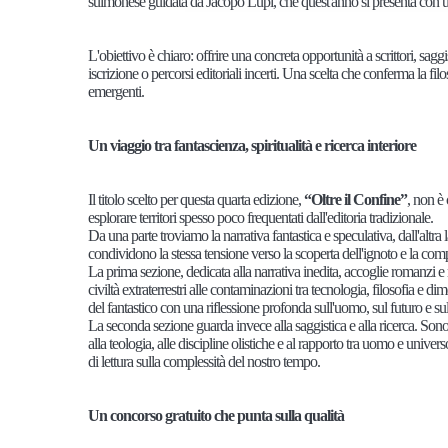
sulmonese guidata da Jacopo Lupi, che quest'anno si presenta con 
L'obiettivo è chiaro: offrire una concreta opportunità a scrittori, sagg
iscrizione o percorsi editoriali incerti. Una scelta che conferma la fi
emergenti.
Un viaggio tra fantascienza, spiritualità e ricerca interiore
Il titolo scelto per questa quarta edizione,
“Oltre il Confine”
, non è 
esplorare territori spesso poco frequentati dall'editoria tradizionale.
Da una parte troviamo la narrativa fantastica e speculativa, dall'altra 
condividono la stessa tensione verso la scoperta dell'ignoto e la co
La prima sezione, dedicata alla narrativa inedita, accoglie romanzi e 
civiltà extraterrestri alle contaminazioni tra tecnologia, filosofia e di
del fantastico con una riflessione profonda sull'uomo, sul futuro e su
La seconda sezione guarda invece alla saggistica e alla ricerca. Sono amm
alla teologia, alle discipline olistiche e al rapporto tra uomo e unive
di lettura sulla complessità del nostro tempo.
Un concorso gratuito che punta sulla qualità