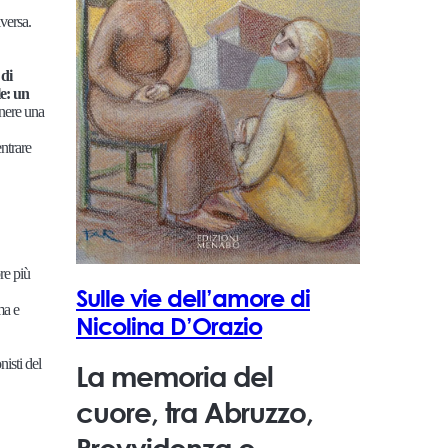
iversa.
 di
le: un
enere una
entrare
re più
Sulle vie dell’amore di
ma e
Nicolina D’Orazio
nisti del
La memoria del
cuore, tra Abruzzo,
Provvidenza e