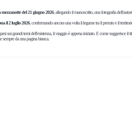
a mezzanotte del 21 giugno 2026
, allegando il manoscritto, una fotografia dell'autor
a il 2 luglio 2026
, confermando ancora una volta il legame tra il premio e il territori
rsi sui grandi temi dell'esistenza, il viaggio è appena iniziato. E come suggerisce il ti
rte sempre da una pagina bianca.