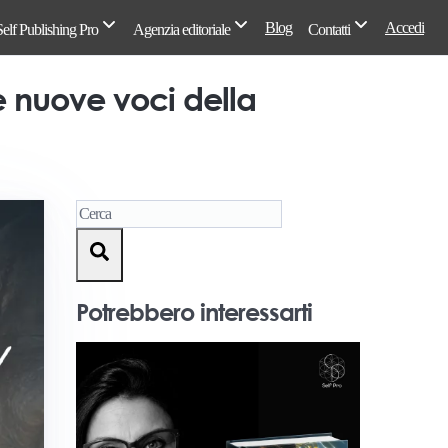
Blog
Accedi
Self Publishing Pro
Agenzia editoriale
Contatti
le nuove voci della
Potrebbero interessarti