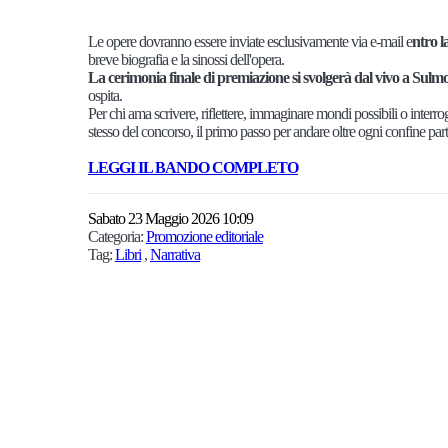
Le opere dovranno essere inviate esclusivamente via e-mail e
ntro l
breve biografia e la sinossi dell'opera.
La cerimonia finale di premiazione si svolgerà dal vivo a Sulmon
ospita.
Per chi ama scrivere, riflettere, immaginare mondi possibili o interroga
stesso del concorso, il primo passo per andare oltre ogni confine pa
LEGGI IL BANDO COMPLETO
Sabato 23 Maggio 2026 10:09
Categoria:
Promozione editoriale
Tag:
Libri
,
Narrativa