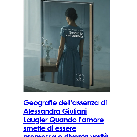
Geografie dell’assenza di
Alessandra Giuliani
Laugier Quando l’amore
smette di essere
promessa e diventa verità