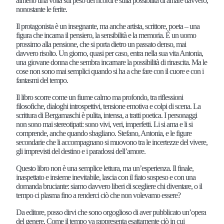
almeno una volta sul peso dei ricordi e sulla possibilità di amare davvero,
nonostante le ferite.
Il protagonista è un insegnante, ma anche artista, scrittore, poeta – una
figura che incarna il pensiero, la sensibilità e la memoria. È un uomo
prossimo alla pensione, che si porta dietro un passato denso, mai
davvero risolto. Un giorno, quasi per caso, entra nella sua vita Antonia,
una giovane donna che sembra incarnare la possibilità di rinascita. Ma le
cose non sono mai semplici quando si ha a che fare con il cuore e con i
fantasmi del tempo.
Il libro scorre come un fiume calmo ma profondo, tra riflessioni
filosofiche, dialoghi introspettivi, tensione emotiva e colpi di scena. La
scrittura di Bergamaschi è pulita, intensa, a tratti poetica. I personaggi
non sono mai stereotipati: sono vivi, veri, imperfetti. Li si ama e li si
comprende, anche quando sbagliano. Stefano, Antonia, e le figure
secondarie che li accompagnano si muovono tra le incertezze del vivere,
gli imprevisti del destino e i paradossi dell’amore.
Questo libro non è una semplice lettura, ma un’esperienza. Il finale,
inaspettato e insieme inevitabile, lascia con il fiato sospeso e con una
domanda bruciante: siamo davvero liberi di scegliere chi diventare, o il
tempo ci plasma fino a renderci ciò che non volevamo essere?
Da editore, posso dirvi che sono orgoglioso di aver pubblicato un’opera
del genere. Come il tempo va rappresenta esattamente ciò in cui