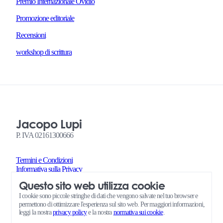
Premio Internazionale Ovidio
Promozione editoriale
Recensioni
workshop di scrittura
Jacopo Lupi
P. IVA 02161300666
Termini e Condizioni
Informativa sulla Privacy
Termini e Condizioni Richieste di Servizi Self Publishing Pro
Questo sito web utilizza cookie
Amministrazione
Consensi cookie
I cookie sono piccole stringhe di dati che vengono salvate nel tuo browser e
permettono di ottimizzare l'esperienza sul sito web. Per maggiori informazioni,
leggi la nostra
privacy policy
e la nostra
normativa sui cookie
.