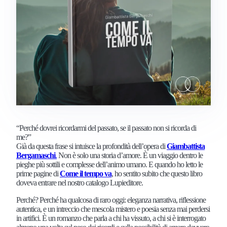
“Perché dovrei ricordarmi del passato, se il passato non si ricorda di
me?”
Già da questa frase si intuisce la profondità dell’opera di
Giambattista
Bergamaschi
.
Non è solo una storia d’amore. È un viaggio dentro le
pieghe più sottili e complesse dell’animo umano. E quando ho letto le
prime pagine di
Come il tempo va
, ho sentito subito che questo libro
doveva entrare nel nostro catalogo Lupieditore.
Perché? Perché ha qualcosa di raro oggi: eleganza narrativa, riflessione
autentica, e un intreccio che mescola mistero e poesia senza mai perdersi
in artifici. È un romanzo che parla a chi ha vissuto, a chi si è interrogato