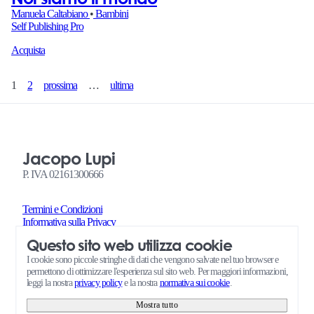
Manuela Caltabiano
•
Bambini
Self Publishing Pro
Acquista
1
2
prossima
…
ultima
Jacopo Lupi
P. IVA 02161300666
Termini e Condizioni
Informativa sulla Privacy
Termini e Condizioni Richieste di Servizi Self Publishing Pro
Questo sito web utilizza cookie
Amministrazione
Consensi cookie
I cookie sono piccole stringhe di dati che vengono salvate nel tuo browser e
permettono di ottimizzare l'esperienza sul sito web. Per maggiori informazioni,
leggi la nostra
privacy policy
e la nostra
normativa sui cookie
.
Mostra tutto
© 2026 Jacopo Lupi • powered by
Quite Simple