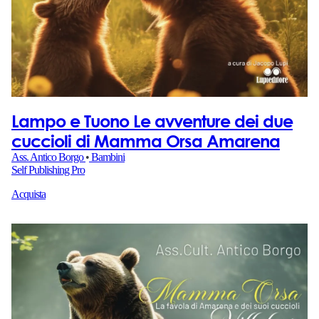
Lampo e Tuono Le avventure dei due
cuccioli di Mamma Orsa Amarena
Ass. Antico Borgo
•
Bambini
Self Publishing Pro
Acquista