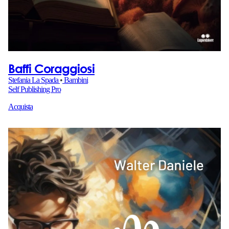
Baffi Coraggiosi
Stefania La Spada
•
Bambini
Self Publishing Pro
Acquista