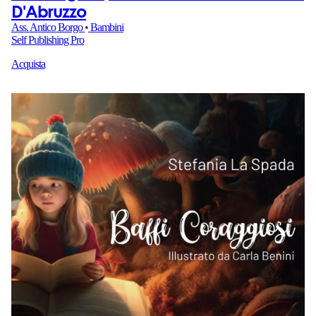
D'Abruzzo
Ass. Antico Borgo
•
Bambini
Self Publishing Pro
Acquista