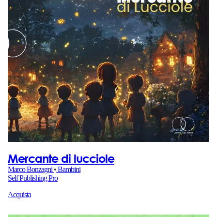
Mercante di lucciole
Marco Bonzagni
•
Bambini
Self Publishing Pro
Acquista