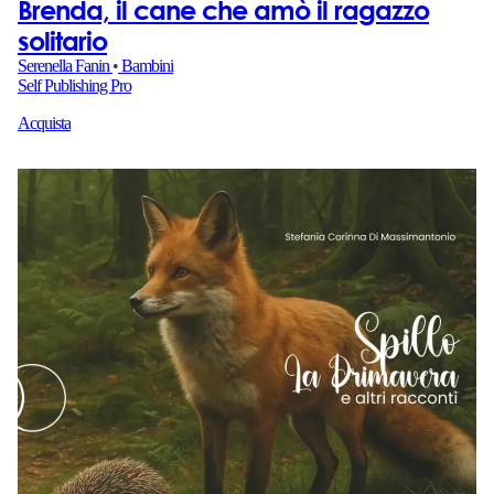
Brenda, il cane che amò il ragazzo
solitario
Serenella Fanin
•
Bambini
Self Publishing Pro
Acquista