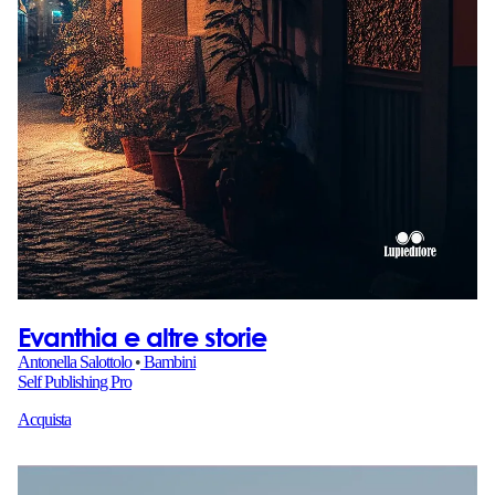
Evanthia e altre storie
Antonella Salottolo
•
Bambini
Self Publishing Pro
Acquista