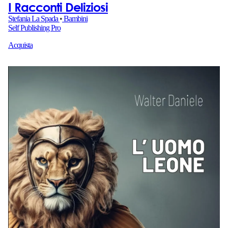
I Racconti Deliziosi
Stefania La Spada
•
Bambini
Self Publishing Pro
Acquista