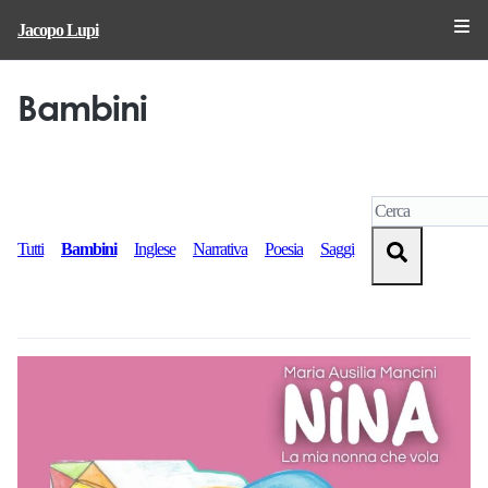
Jacopo Lupi
Bambini
Tutti
Bambini
Inglese
Narrativa
Poesia
Saggi