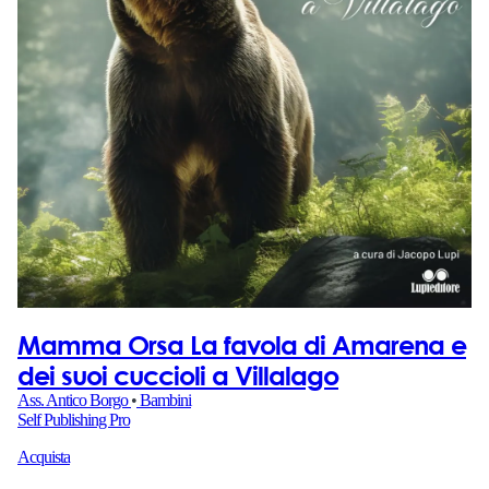
Mamma Orsa La favola di Amarena e
dei suoi cuccioli a Villalago
Ass. Antico Borgo
•
Bambini
Self Publishing Pro
Acquista