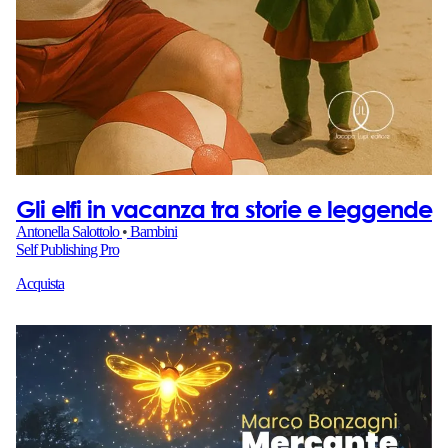
Gli elfi in vacanza tra storie e leggende
Antonella Salottolo
•
Bambini
Self Publishing Pro
Acquista