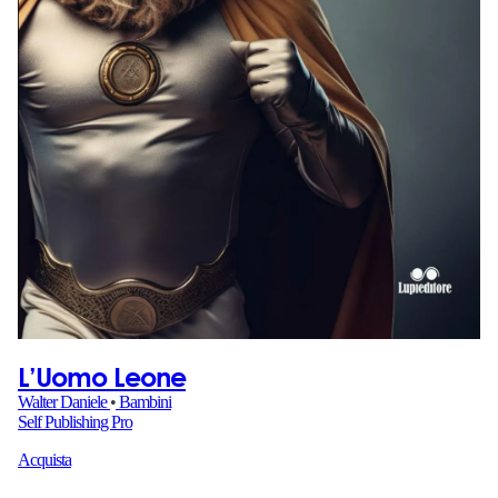
L’Uomo Leone
Walter Daniele
•
Bambini
Self Publishing Pro
Acquista