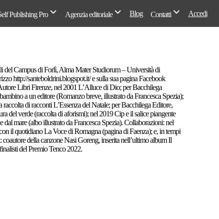
Blog
Accedi
Self Publishing Pro
Agenzia editoriale
Contatti
illi del Campus di Forlì, Alma Mater Studiorum – Università di
rizzo http://santeboldrini.blogspot.it/ e sulla sua pagina Facebook
L’Autore Libri Firenze, nel 2001 L’Alluce di Dio; per Bacchilega
re bambino a un editore (Romanzo breve, illustrato da Francesca Spezia);
a raccolta di racconti L’Essenza del Natale; per Bacchilega Editore,
a del verde (raccolta di aforismi); nel 2019 Cip e il salice piangente
e dal mare (albo illustrato da Francesca Spezia). Collaborazioni: nel
15 con il quotidiano La Voce di Romagna (pagina di Faenza); e, in tempi
i: coautore della canzone Nasi Goreng, inserita nell’ultimo album Il
finalisti del Premio Tenco 2022.