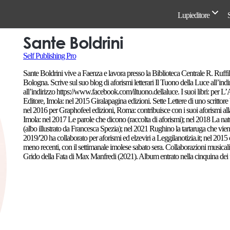
Lupieditore
Sante Boldrini
Self Publishing Pro
Sante Boldrini vive a Faenza e lavora presso la Biblioteca Centrale R. Ruff
Bologna. Scrive sul suo blog di aforismi letterari Il Tuono della Luce all’indi
all’indirizzo https://www.facebook.com/iltuono.dellaluce. I suoi libri: per 
Editore, Imola: nel 2015 Giralapagina edizioni. Sette Lettere di uno scritto
nel 2016 per Graphofeel edizioni, Roma: contribuisce con i suoi aforismi all
Imola: nel 2017 Le parole che dicono (raccolta di aforismi); nel 2018 La natur
(albo illustrato da Francesca Spezia); nel 2021 Rughino la tartaruga che vien
2019/'20 ha collaborato per aforismi ed elzeviri a Leggilanotizia.it; nel 20
meno recenti, con il settimanale imolese sabato sera. Collaborazioni musical
Grido della Fata di Max Manfredi (2021). Album entrato nella cinquina dei 