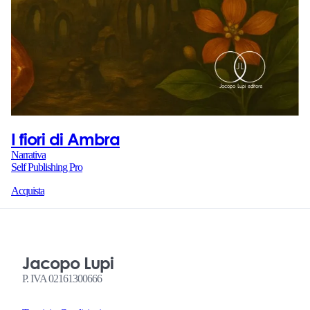
I fiori di Ambra
Narrativa
Self Publishing Pro
Acquista
Jacopo Lupi
P. IVA 02161300666