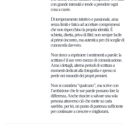
con grande intensità e tende a prendere ogni
cosa a cuore.
Di temperamento istintivo e passionale, ama
senza limiti e fatica ad accettare compromessi
che non rispecchino la propria identità. È
schietta, diretta, priva di filtri: non sempre facile
al primo incontro, ma autentica per chi sceglie di
conoscerla davvero.
Non riesce a esprimere i sentimenti a parole: la
scrittura è il suo vero mezzo di comunicazione.
Ama i dettagli, alterna periodi di scrittura a
momenti dedicati alla fotografia e spesso si
perde nei meandri dei propri pensieri.
Non si considera “qualcuno”, ma scrive con
l’ambizione che le sue parole possano fare la
differenza. Anche riuscire a salvare una sola
persona attraverso ciò che mette su carta
sarebbe, per lei, un punto di partenza sufficiente
per continuare a crescere e migliorarsi.