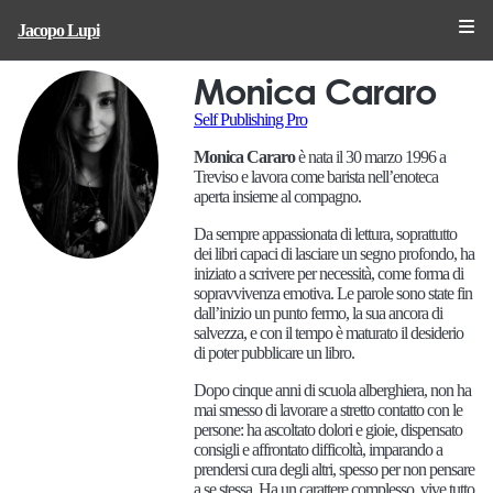
Jacopo Lupi
Monica Cararo
Self Publishing Pro
Monica Cararo
è nata il 30 marzo 1996 a
Treviso e lavora come barista nell’enoteca
aperta insieme al compagno.
Da sempre appassionata di lettura, soprattutto
dei libri capaci di lasciare un segno profondo, ha
iniziato a scrivere per necessità, come forma di
sopravvivenza emotiva. Le parole sono state fin
dall’inizio un punto fermo, la sua ancora di
salvezza, e con il tempo è maturato il desiderio
di poter pubblicare un libro.
Dopo cinque anni di scuola alberghiera, non ha
mai smesso di lavorare a stretto contatto con le
persone: ha ascoltato dolori e gioie, dispensato
consigli e affrontato difficoltà, imparando a
prendersi cura degli altri, spesso per non pensare
a se stessa. Ha un carattere complesso, vive tutto