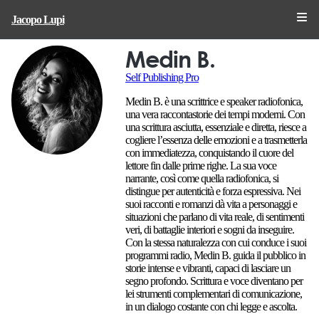
Jacopo Lupi
Medin B.
Self Publishing Pro
Medin B. è una scrittrice e speaker radiofonica,
una vera raccontastorie dei tempi moderni. Con
una scrittura asciutta, essenziale e diretta, riesce a
cogliere l’essenza delle emozioni e a trasmetterla
con immediatezza, conquistando il cuore del
lettore fin dalle prime righe. La sua voce
narrante, così come quella radiofonica, si
distingue per autenticità e forza espressiva. Nei
suoi racconti e romanzi dà vita a personaggi e
situazioni che parlano di vita reale, di sentimenti
veri, di battaglie interiori e sogni da inseguire.
Con la stessa naturalezza con cui conduce i suoi
programmi radio, Medin B. guida il pubblico in
storie intense e vibranti, capaci di lasciare un
segno profondo. Scrittura e voce diventano per
lei strumenti complementari di comunicazione,
in un dialogo costante con chi legge e ascolta.