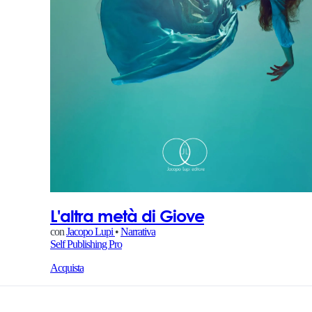
L'altra metà di Giove
con
Jacopo Lupi
•
Narrativa
Self Publishing Pro
Acquista