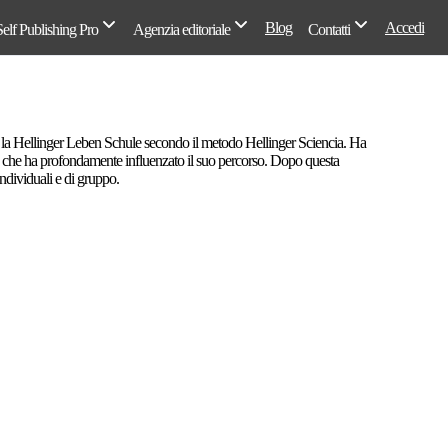
Blog
Accedi
Self Publishing Pro
Agenzia editoriale
Contatti
sso la Hellinger Leben Schule secondo il metodo Hellinger Sciencia. Ha
a che ha profondamente influenzato il suo percorso. Dopo questa
individuali e di gruppo.