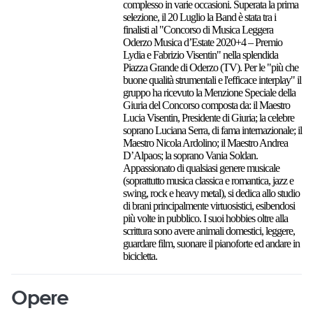
complesso in varie occasioni. Superata la prima
selezione, il 20 Luglio la Band è stata tra i
finalisti al "Concorso di Musica Leggera
Oderzo Musica d’Estate 2020+4 – Premio
Lydia e Fabrizio Visentin" nella splendida
Piazza Grande di Oderzo (TV). Per le "più che
buone qualità strumentali e l'efficace interplay" il
gruppo ha ricevuto la Menzione Speciale della
Giuria del Concorso composta da: il Maestro
Lucia Visentin, Presidente di Giuria; la celebre
soprano Luciana Serra, di fama internazionale; il
Maestro Nicola Ardolino; il Maestro Andrea
D’Alpaos; la soprano Vania Soldan.
Appassionato di qualsiasi genere musicale
(soprattutto musica classica e romantica, jazz e
swing, rock e heavy metal), si dedica allo studio
di brani principalmente virtuosistici, esibendosi
più volte in pubblico. I suoi hobbies oltre alla
scrittura sono avere animali domestici, leggere,
guardare film, suonare il pianoforte ed andare in
bicicletta.
Opere