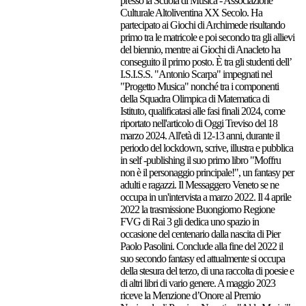
presso la Scuola di Musica - Associazione
Culturale Altoliventina XX Secolo. Ha
partecipato ai Giochi di Archimede risultando
primo tra le matricole e poi secondo tra gli allievi
del biennio, mentre ai Giochi di Anacleto ha
conseguito il primo posto. È tra gli studenti dell’
I.S.I.S.S. "Antonio Scarpa" impegnati nel
"Progetto Musica" nonché tra i componenti
della Squadra Olimpica di Matematica di
Istituto, qualificatasi alle fasi finali 2024, come
riportato nell'articolo di Oggi Treviso del 18
marzo 2024. All'età di 12-13 anni, durante il
periodo del lockdown, scrive, illustra e pubblica
in self -publishing il suo primo libro "Moffru
non è il personaggio principale!", un fantasy per
adulti e ragazzi. Il Messaggero Veneto se ne
occupa in un'intervista a marzo 2022. Il 4 aprile
2022 la trasmissione Buongiorno Regione
FVG di Rai 3 gli dedica uno spazio in
occasione del centenario dalla nascita di Pier
Paolo Pasolini. Conclude alla fine del 2022 il
suo secondo fantasy ed attualmente si occupa
della stesura del terzo, di una raccolta di poesie e
di altri libri di vario genere. A maggio 2023
riceve la Menzione d’Onore al Premio