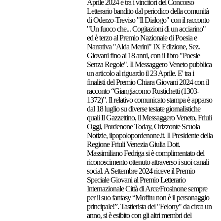
Aprile 2024 é tra i vincitori del Concorso
Letterario bandito dal periodico della comunità
di Oderzo-Treviso "Il Dialogo" con il racconto
"Un fuoco che... Cogitazioni di un acciarino"
ed è terzo al Premio Nazionale di Poesia e
Narrativa "Alda Merini" IX Edizione, Sez.
Giovani fino ai 18 anni, con il libro "Poesie
Senza Regole". Il Messaggero Veneto pubblica
un articolo al riguardo il 23 Aprile. E' tra i
finalisti del Premio Chiara Giovani 2024 con il
racconto “Giangiacomo Rustichetti (1303-
1372)”. Il relativo comunicato stampa è apparso
dal 18 luglio su diverse testate giornalistiche
quali Il Gazzettino, il Messaggero Veneto, Friuli
Oggi, Pordenone Today, Orizzonte Scuola
Notizie, ilpopolopordenone.it. Il Presidente della
Regione Friuli Venezia Giulia Dott.
Massimiliano Fedriga si è complimentato del
riconoscimento ottenuto attraverso i suoi canali
social. A Settembre 2024 riceve il Premio
Speciale Giovani al Premio Letterario
Internazionale Città di Arce/Frosinone sempre
per il suo fantasy “Moffru non è il personaggio
principale!”. Tastierista dei "Felony" da circa un
anno, si è esibito con gli altri membri del