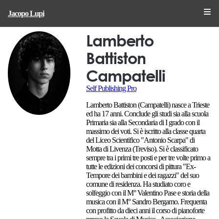
Jacopo Lupi
Lamberto
Battiston
Campatelli
Self Publishing Pro
Lamberto Battiston (Campatelli) nasce a Trieste
ed ha 17 anni. Conclude gli studi sia alla scuola
Primaria sia alla Secondaria di I grado con il
massimo dei voti. Si è iscritto alla classe quarta
del Liceo Scientifico "Antonio Scarpa" di
Motta di Livenza (Treviso). Si è classificato
sempre tra i primi tre posti e per tre volte primo a
tutte le edizioni dei concorsi di pittura "Ex-
Tempore dei bambini e dei ragazzi" del suo
comune di residenza. Ha studiato coro e
solfeggio con il M° Valentino Pase e storia della
musica con il M° Sandro Bergamo. Frequenta
con profitto da dieci anni il corso di pianoforte