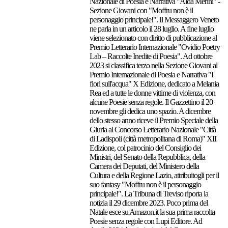
Nazionale di Poesia e Narrativa "Alda Merini" -
Sezione Giovani con "Moffru non è il
personaggio principale!". Il Messaggero Veneto
ne parla in un articolo il 28 luglio. A fine luglio
viene selezionato con diritto di pubblicazione al
Premio Letterario Internazionale "Ovidio Poetry
Lab – Raccolte Inedite di Poesia". Ad ottobre
2023 si classifica terzo nella Sezione Giovani al
Premio Internazionale di Poesia e Narrativa "I
fiori sull'acqua" X Edizione, dedicato a Melania
Rea ed a tutte le donne vittime di violenza, con
alcune Poesie senza regole. Il Gazzettino il 20
novembre gli dedica uno spazio. A dicembre
dello stesso anno riceve il Premio Speciale della
Giuria al Concorso Letterario Nazionale "Città
di Ladispoli (città metropolitana di Roma)" XII
Edizione, col patrocinio del Consiglio dei
Ministri, del Senato della Repubblica, della
Camera dei Deputati, del Ministero della
Cultura e della Regione Lazio, attribuitogli per il
suo fantasy "Moffru non è il personaggio
principale!". La Tribuna di Treviso riporta la
notizia il 29 dicembre 2023. Poco prima del
Natale esce su Amazon.it la sua prima raccolta
Poesie senza regole con Lupi Editore. Ad