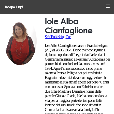
Jacopo Lupi
Iole Alba
Cianfaglione
Self Publishing Pro
Iole Alba Cianfaglione nasce a Pratola Peligna
(AQ) il 28/06/1964. Dopo aver conseguito il
diploma superiore di “segretaria d’azienda” in
Germania ha iniziato a Pescara l’Accademia per
parrucchieri concludendola con successo nel
1984. Apre l’anno successivo il suo primo
salone a Pratola Peligna per poi trasferirsi a
Bagnaturo dove risiede ancora oggi e dove ha
mantenuto la sua attività aperta per oltre 40 anni
con successo. Sposata con Fabrizio, madre di
due figlie Martina e Daniela e nonna delle
piccole Giulia e Giada, Iole ha condotto la sua
vita per la maggior parte del tempo in Italia
lontano dai suoi fratelli che sono rimasti in
Germania. La distanza dalla famiglia l’ha