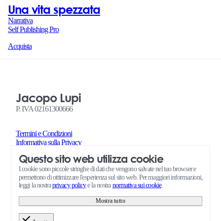
Una vita spezzata
Narrativa
Self Publishing Pro
Acquista
Jacopo Lupi
P. IVA 02161300666
Termini e Condizioni
Informativa sulla Privacy
Termini e Condizioni Richieste di Servizi Self Publishing Pro
Questo sito web utilizza cookie
Amministrazione
Consensi cookie
I cookie sono piccole stringhe di dati che vengono salvate nel tuo browser e
permettono di ottimizzare l'esperienza sul sito web. Per maggiori informazioni,
leggi la nostra
privacy policy
e la nostra
normativa sui cookie
.
Mostra tutto
© 2026 Jacopo Lupi • powered by
Quite Simple