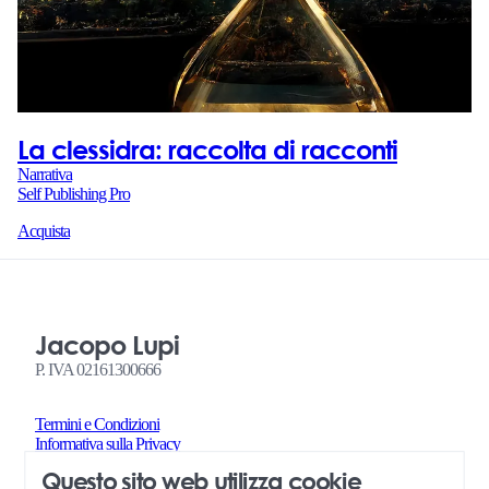
La clessidra: raccolta di racconti
Narrativa
Self Publishing Pro
Acquista
Jacopo Lupi
P. IVA 02161300666
Termini e Condizioni
Informativa sulla Privacy
Termini e Condizioni Richieste di Servizi Self Publishing Pro
Questo sito web utilizza cookie
Amministrazione