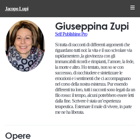
Jacopo Lupi
Giuseppina Zupi
Self Publishing Pro
Si tratta di racconti di differenti argomenti che
riguardano tutti noi: la vita e il suo scivolare via
rapidamentem ,la giovinezza con gli
immancabili ricordi e rimpianti, l’amore, la fede,
la morte e altro. Ho tentato, non so se con
successso, di racchiudere e sintetizzare le
emozioni e i sentimenti che ci accompagnano
nel corso della nostra esistenza. Pur essendo
differenti tra loro, tutti i racconti sono legati da un
filo rosso: il tempo, alcuni potrebbero essere letti
dalla fine. Scrivere è stata un’esperienza
terapeutica. Esternare il male di vivere, in parte
me ne ha liberata.
Opere