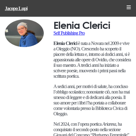
Jacopo Lupi
Elenia Clerici
Self Publishing Pro
Elenia Clerici
è nata a Novara nel 2009 e vive
a Oleggio (NO). Crescendo ha scoperto il
piacere della lettura e, intorno ai dodici anni, si è
appassionata alle opere di Ovidio, che considera
il suo maestro. A tredici anni ha iniziato a
scrivere poesie, muovendo i primi passi nella
scrittura poetica.
A sedici anni, per motivi di salute, ha concluso
l’obbligo scolastico; nonostante ciò, non ha mai
smesso di leggere e di dedicarsi alla poesia. Il
suo amore per i libri l’ha portata a collaborare
come volontaria presso la Biblioteca Civica di
Oleggio.
Nel 2024, con l’opera poetica
Arianna
, ha
conquistato il secondo posto nella sezione
Giovani del Concorso “Pluriverso Femminile”