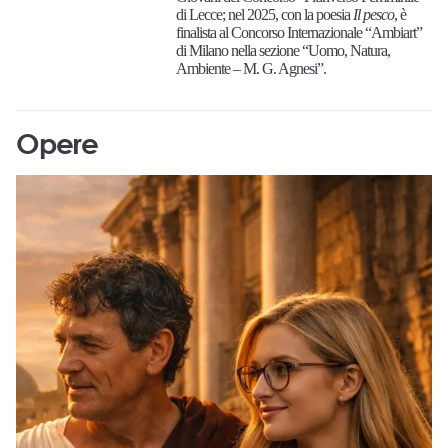
di Lecce; nel 2025, con la poesia
Il pesco
, è
finalista al Concorso Internazionale “Ambiart”
di Milano nella sezione “Uomo, Natura,
Ambiente – M. G. Agnesi”.
Opere