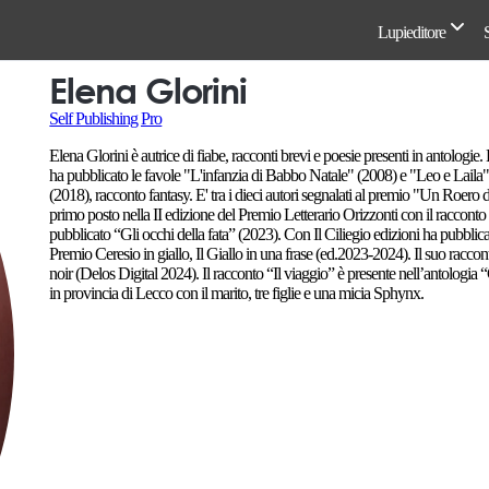
Lupieditore
Elena Glorini
Self Publishing Pro
Elena Glorini è autrice di fiabe, racconti brevi e poesie presenti in antologi
ha pubblicato le favole "L'infanzia di Babbo Natale" (2008) e "Leo e Lail
(2018), racconto fantasy. E' tra i dieci autori segnalati al premio "Un Roero 
primo posto nella II edizione del Premio Letterario Orizzonti con il raccon
pubblicato “Gli occhi della fata” (2023). Con Il Ciliegio edizioni ha pubblica
Premio Ceresio in giallo, Il Giallo in una frase (ed.2023-2024). Il suo racconto
noir (Delos Digital 2024). Il racconto “Il viaggio” è presente nell’antologia
in provincia di Lecco con il marito, tre figlie e una micia Sphynx.