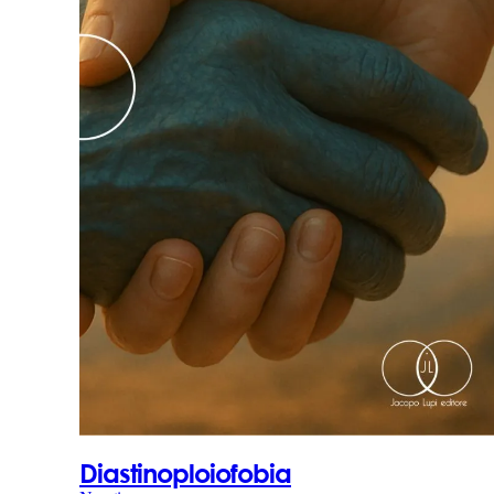
Diastinoploiofobia