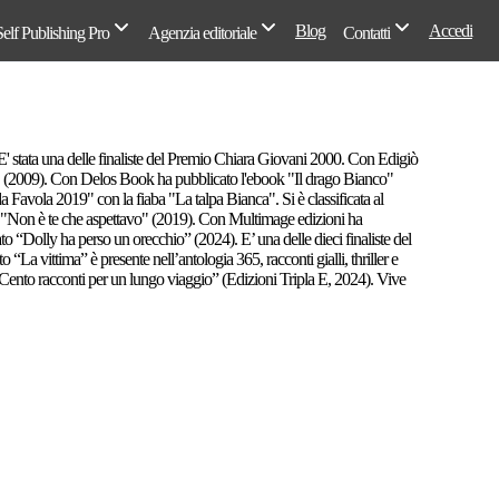
Blog
Accedi
Self Publishing Pro
Agenzia editoriale
Contatti
e. E' stata una delle finaliste del Premio Chiara Giovani 2000. Con Edigiò
a" (2009). Con Delos Book ha pubblicato l'ebook "Il drago Bianco"
da Favola 2019" con la fiaba "La talpa Bianca". Si è classificata al
to "Non è te che aspettavo" (2019). Con Multimage edizioni ha
to “Dolly ha perso un orecchio” (2024). E’ una delle dieci finaliste del
 “La vittima” è presente nell’antologia 365, racconti gialli, thriller e
 “Cento racconti per un lungo viaggio” (Edizioni Tripla E, 2024). Vive