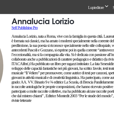
Lupieditore
Annalucia Lorizio
Self Publishing Pro
Annalucia Lorizio, nata a Roma, vive con la famiglia in questa città. Laureata
è formata sui classici, ma ha amato i moderni specialmente nella corrente
predilezione, la sua poesia si riconosce specialmente nello stile colloquial
antecedenti Pascoli e Gozzano, si esprime poi in quella corrente “antinovecen
l’eccezionalità, ma si fa compagnia alla vita. Si è dedicata con passione all’
collaborato anche a pubblicazioni di carattere pedagogico e didattico (la rivi
ITACAlibri.) Ha pubblicato un libro per ragazzi intitolato: La fata Smeraldina
sviluppo delle capacità fantastiche nei più giovani, ha scritto: favole, testi te
musicale “Il Veliero” per promuovere, come autrice di testi per canzoni, spettac
giovani in attività musicali e di creatività linguistica. Ha partecipato, come au
grado: AA. VV. Binario 9 e ¾ editrice La Scuola, di Brescia Parallelamente ha 
in raccolte antologiche le proprie composizioni, che hanno ricevuto positive 
partecipato a molte raccolte collettive, ma ha pubblicato alcune raccolte poe
che dal mistero chiami” , Editrice Montedit 2003 “Per le strade del mondo”, A
riviste letterarie