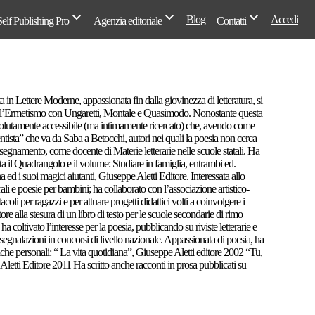
Blog
Accedi
Self Publishing Pro
Agenzia editoriale
Contatti
 in Lettere Moderne, appassionata fin dalla giovinezza di letteratura, si
 dell’Ermetismo con Ungaretti, Montale e Quasimodo. Nonostante questa
e, volutamente accessibile (ma intimamente ricercato) che, avendo come
tista” che va da Saba a Betocchi, autori nei quali la poesia non cerca
insegnamento, come docente di Materie letterarie nelle scuole statali. Ha
sta il Quadrangolo e il volume: Studiare in famiglia, entrambi ed.
 ed i suoi magici aiutanti, Giuseppe Aletti Editore. Interessata allo
atrali e poesie per bambini; ha collaborato con l’associazione artistico-
oli per ragazzi e per attuare progetti didattici volti a coinvolgere i
tore alla stesura di un libro di testo per le scuole secondarie di rimo
coltivato l’interesse per la poesia, pubblicando su riviste letterarie e
segnalazioni in concorsi di livello nazionale. Appassionata di poesia, ha
tiche personali: “ La vita quotidiana”, Giuseppe Aletti editore 2002 “Tu,
letti Editore 2011 Ha scritto anche racconti in prosa pubblicati su