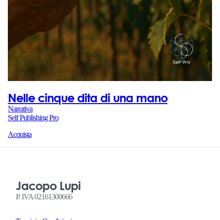
Nelle cinque dita di una mano
Narrativa
Self Publishing Pro
Acquista
Jacopo Lupi
P. IVA 02161300666