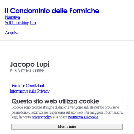
Il Condominio delle Formiche
Narrativa
Self Publishing Pro
Acquista
Jacopo Lupi
P. IVA 02161300666
Termini e Condizioni
Informativa sulla Privacy
Termini e Condizioni Richieste di Servizi Self Publishing Pro
Questo sito web utilizza cookie
Amministrazione
Consensi cookie
I cookie sono piccole stringhe di dati che vengono salvate nel tuo browser e
permettono di ottimizzare l'esperienza sul sito web. Per maggiori informazioni,
leggi la nostra
privacy policy
e la nostra
normativa sui cookie
.
Mostra tutto
© 2026 Jacopo Lupi • powered by
Quite Simple