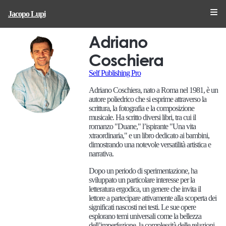
Jacopo Lupi
Adriano
Coschiera
Self Publishing Pro
Adriano Coschiera, nato a Roma nel 1981, è un
autore poliedrico che si esprime attraverso la
scrittura, la fotografia e la composizione
musicale. Ha scritto diversi libri, tra cui il
romanzo "Duane," l’ispirante "Una vita
xtraordinaria," e un libro dedicato ai bambini,
dimostrando una notevole versatilità artistica e
narrativa.
Dopo un periodo di sperimentazione, ha
sviluppato un particolare interesse per la
letteratura ergodica, un genere che invita il
lettore a partecipare attivamente alla scoperta dei
significati nascosti nei testi. Le sue opere
esplorano temi universali come la bellezza
dell’imperfezione, la complessità delle relazioni